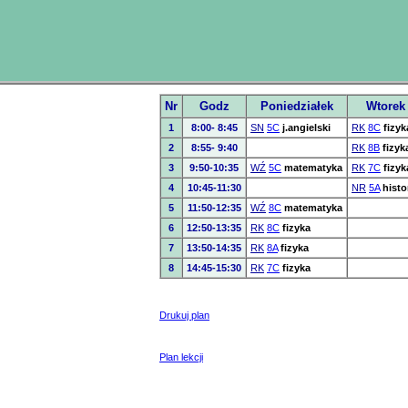
Nr
Godz
Poniedziałek
Wtorek
1
8:00- 8:45
SN
5C
j.angielski
RK
8C
fizyk
2
8:55- 9:40
RK
8B
fizyk
3
9:50-10:35
WŹ
5C
matematyka
RK
7C
fizyk
4
10:45-11:30
NR
5A
histo
5
11:50-12:35
WŹ
8C
matematyka
6
12:50-13:35
RK
8C
fizyka
7
13:50-14:35
RK
8A
fizyka
8
14:45-15:30
RK
7C
fizyka
Drukuj plan
Plan lekcji