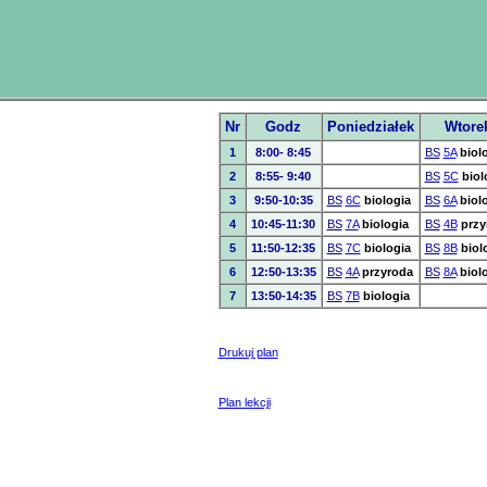
Nr
Godz
Poniedziałek
Wtore
1
8:00- 8:45
BS
5A
biol
2
8:55- 9:40
BS
5C
biol
3
9:50-10:35
BS
6C
biologia
BS
6A
biol
4
10:45-11:30
BS
7A
biologia
BS
4B
przy
5
11:50-12:35
BS
7C
biologia
BS
8B
biol
6
12:50-13:35
BS
4A
przyroda
BS
8A
biol
7
13:50-14:35
BS
7B
biologia
Drukuj plan
Plan lekcji