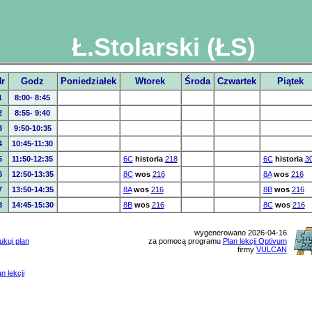
Ł.Stolarski (ŁS)
r
Godz
Poniedziałek
Wtorek
Środa
Czwartek
Piątek
1
8:00- 8:45
2
8:55- 9:40
3
9:50-10:35
4
10:45-11:30
5
11:50-12:35
6C
historia
218
6C
historia
3
6
12:50-13:35
8C
wos
216
8A
wos
216
7
13:50-14:35
8A
wos
216
8B
wos
216
8
14:45-15:30
8B
wos
216
8C
wos
216
wygenerowano 2026-04-16
ukuj plan
za pomocą programu
Plan lekcji Optivum
firmy
VULCAN
n lekcji